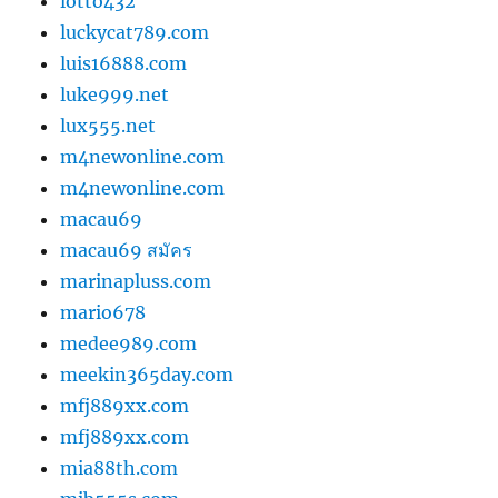
lotto432
luckycat789.com
luis16888.com
luke999.net
lux555.net
m4newonline.com
m4newonline.com
macau69
macau69 สมัคร
marinapluss.com
mario678
medee989.com
meekin365day.com
mfj889xx.com
mfj889xx.com
mia88th.com