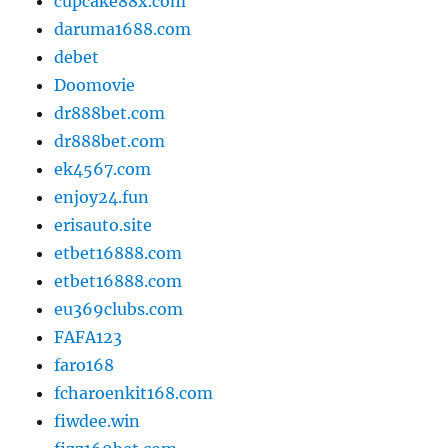
cupcake88x.com
daruma1688.com
debet
Doomovie
dr888bet.com
dr888bet.com
ek4567.com
enjoy24.fun
erisauto.site
etbet16888.com
etbet16888.com
eu369clubs.com
FAFA123
faro168
fcharoenkit168.com
fiwdee.win