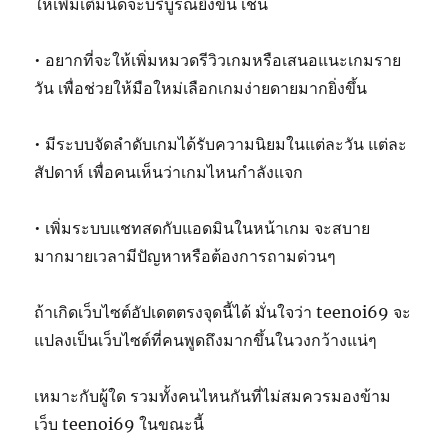
ให้เพิ่มเติมนิดจะบริบูรณ์ยิ่งขึ้น เช่น
• อยากที่จะให้เพิ่มหมวดรีวิวเกมหรือเสนอแนะเกมราย
วัน เพื่อช่วยให้มือใหม่เลือกเกมง่ายดายมากยิ่งขึ้น
• มีระบบจัดลำดับเกมได้รับความนิยมในแต่ละวัน แต่ละ
สัปดาห์ เพื่อคนเห็นว่าเกมไหนกำลังแจก
• เพิ่มระบบแชทสดกับแอดมินในหน้าเกม จะสบาย
มากมายเวลามีปัญหาหรือต้องการถามด่วนๆ
ถ้าเกิดเว็บไซต์อัปเดตตรงจุดนี้ได้ มั่นใจว่า teenoi69 จะ
แปลงเป็นเว็บไซต์ที่คนพูดถึงมากขึ้นในวงกว้างแน่ๆ
เหมาะกับผู้ใด รวมทั้งคนไหนกันที่ไม่สมควรมองข้าม
เว็บ teenoi69 ในขณะนี้