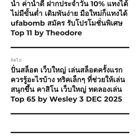
หน้า:
นำ ค่าน้ำดี ฝากประจำวัน 10% แทงได้
ไม่มีขั้นต่ำ เดิมพันง่าย มือใหม่ก็แทงได้
ufabomb สมัคร รับโปรโมชั่นพิเศษ
Top 11 by Theodore
ถัดไป
ปั่นสล็อต เว็บใหญ่ เล่นสล็อตครั้งแรก
เรื่อง
ต่อ
ควรรู้อะไรบ้าง ทริคเล็กๆ ที่ช่วยให้เล่น
ไป:
สนุกขึ้น คาสิโน เว็บใหญ่ ทดลองเล่น
Top 65 by Wesley 3 DEC 2025