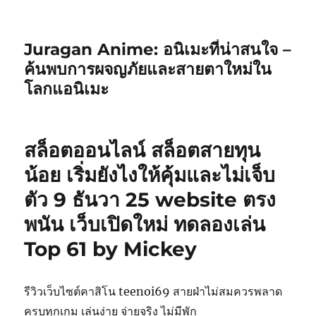
Juragan Anime: อนิเมะที่น่าสนใจ –
ค้นพบการผจญภัยและสายตาใหม่ใน
โลกแอนิเมะ
สล็อตออนไลน์ สล็อตสายทุน
น้อย เริ่มยังไงให้คุ้มและไม่เจ็บ
ตัว 9 ธันวา 25 website ตรง
พนัน เว็บเปิดใหม่ ทดลองเล่น
Top 61 by Mickey
รีวิวเว็บไซต์คาสิโน teenoi69 สายฝ่าไม่สมควรพลาด
ครบทุกเกม เล่นง่าย จ่ายจริง ไม่มีพัก