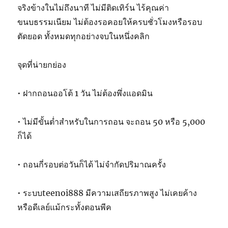
จริงข้างในไม่ถึงนาที ไม่มีติดเทิร์น ไร้คุณค่า
ขนบธรรมเนียม ไม่ต้องรอคอยให้ครบชั่วโมงหรือรอบ
ตัดยอด ทั้งหมดทุกอย่างจบในหนึ่งคลิก
จุดที่น่ายกย่อง
• ฝากถอนออโต้ 1 วัน ไม่ต้องพึ่งแอดมิน
• ไม่มีขั้นต่ำสำหรับในการถอน จะถอน 50 หรือ 5,000
ก็ได้
• ถอนกี่รอบต่อวันก็ได้ ไม่จำกัดปริมาณครั้ง
• ระบบteenoi888 มีความเสถียรภาพสูง ไม่เคยค้าง
หรือดีเลย์แม้กระทั้งตอนพีค