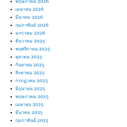
พฤษภาคม 2026
เมษายน 2026
มีนาคม 2026
กุมภาพันธ์ 2026
มกราคม 2026
ธันวาคม 2025
พฤศจิกายน 2025
ตุลาคม 2025
กันยายน 2025
สิงหาคม 2025
กรกฎาคม 2025
มิถุนายน 2025
พฤษภาคม 2025
เมษายน 2025
มีนาคม 2025
กุมภาพันธ์ 2025