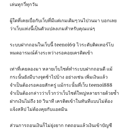
เล่นทุกวี่ทุกวัน
ผู้ใดที่เคยเบื่อกับเว็บที่มีแต่เกมเดิมๆวนไปวนมา บอกเลย
ว่าเว็บแห่งนี้เป็นตัวแปลงเกมสำหรับคุณแน่ๆ
ระบบฝากถอนในเว็บนี้ teenoi69 ไวระดับติดเทอร์โบ
หมดอารมณ์ค้างระหว่างรอคอยเครดิตเข้า
เท่าที่เคยลองมา หลายเว็บไซต์ทำระบบฝากถอนดี แม้
กระนั้นยังมีบางจุดช้าไปบ้าง อย่างเช่น เพิ่มเงินแล้ว
จำเป็นต้องรอคอยสักครู่ แม้กระนั้นที่เว็บ teenoi888
จำเป็นต้องกล่าวว่าเร็วกว่าเว็บไซต์ใหญ่หลายรายด้วยซ้ำ
ฝากเงินไม่ถึง 10 วินาที เครดิตเข้าในทันทีแบบไม่ต้อง
แจ้งสลิป ไม่ต้องคุยกับแอดมิน
ส่วนการถอนเงินก็ไม่ยุ่งยาก กดถอนแล้วเงินเข้าบัญชี