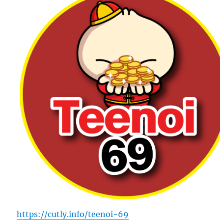
https://cutly.info/teenoi-69