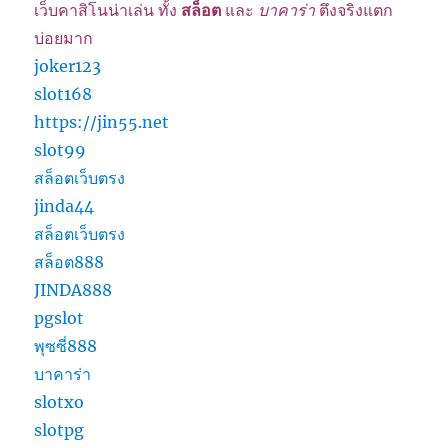
เว็บคาสิโนน่าเล่น ทั้ง
สล็อต
และ
บาคาร่า
ตึงจริงแตก
บ่อยมาก
joker123
slot168
https://jin55.net
slot99
สล็อตเว็บตรง
jinda44
สล็อตเว็บตรง
สล็อต888
JINDA888
pgslot
พุซซี่888
บาคาร่า
slotxo
slotpg