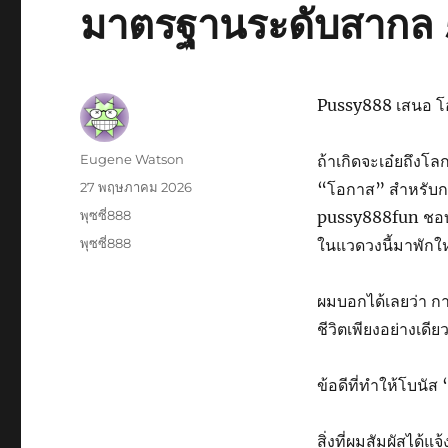
มาตรฐานระดับสากล 5
Pussy888 เสนอ โอก
ผู้
Eugene Watson
ถ้าเกิดจะเอ๋ยถึง
เขียน
เขียน
27 พฤษภาคม 2026
“โอกาส” สำหรับกา
เมื่อ
หมวด
พุซซี่888
pussy888fun ชอบป
หมู่
ป้าย
พุซซี่888
ในแวดวงนี้มาพักใ
กำกับ
ผมบอกได้เลยว่า การ
ชีวิตเพียงอย่างเด
ข้อดีที่ทำให้โบนัส 
สิ่งที่ผมสัมผัสได้แจ