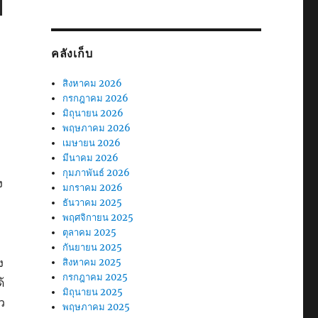
คลังเก็บ
สิงหาคม 2026
กรกฎาคม 2026
มิถุนายน 2026
พฤษภาคม 2026
เมษายน 2026
มีนาคม 2026
กุมภาพันธ์ 2026
ง
มกราคม 2026
ธันวาคม 2025
พฤศจิกายน 2025
ตุลาคม 2025
กันยายน 2025
ง
สิงหาคม 2025
กรกฎาคม 2025
้
มิถุนายน 2025
ว
พฤษภาคม 2025