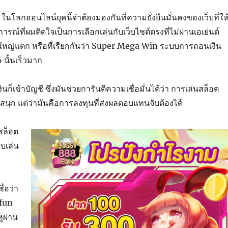
” ในโลกออนไลน์ยุคนี้จำต้องมองกันที่ความยั่งยืนมั่นคงของเว็บที่ให
รณ์ที่ผมติดใจเป็นการเลือกเล่นกับเว็บไซต์ตรงที่ไม่ผ่านเอเย่นต์
สใหญ่แตก หรือที่เรียกกันว่า Super Mega Win ระบบการถอนเงิน
 นั้นเร็วมาก
เงินก็เข้าบัญชี ซึ่งมันช่วยการันตีความเชื่อมั่นได้ว่า การเล่นสล็อต
มสนุก แต่ว่ามันคือการลงทุนที่ส่งผลตอบแทนจับต้องได้
สล็อต
อบเล่น
่อว่า
8fun
ูผ่าน