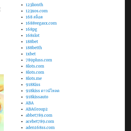
123lionth
้
123xos.com
168 สล็อต
1688vegasx.com
168pg
168slot
188bet
188betth
1xbet
789pluss.com
8lots.com
8lots.com
8lots.me
918Kiss
918kiss ดาวน์โหลด
918kissauto
ABA
ABAGroup2
abbet789.com
acebet789.com
aden168ss.com