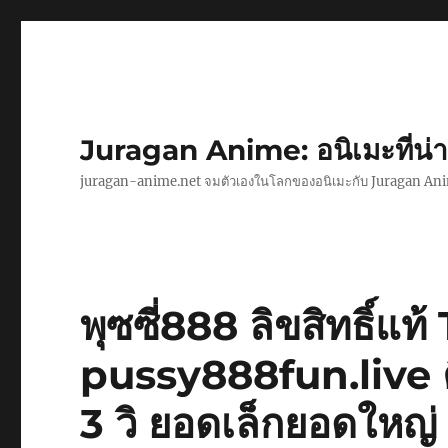
Juragan Anime: อนิเมะที่น
juragan-anime.net จมตัวเองในโลกของอนิเมะกับ Juragan An
พุซซี่888 ลิขสิทธิ์
pussy888fun.live 
3 วิ ยอดเล็กยอดใหญ