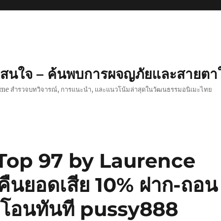
่าสนใจ – ค้นพบการผจญภัยและสายตา
ime สำรวจบทวิจารณ์, การแนะนำ, และแนวโน้มล่าสุดในวัฒนธรรมอนิเมะไทย
แท้ Top 97 by Laurence
คืนยอดเสีย 10% ฝาก-ถอน
่ โอนทันที pussy888