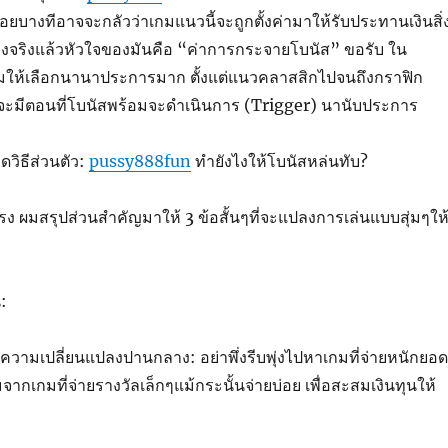
่น้อยบางทีอาจจะกลัวว่าเกมแนวนี้จะถูกตั้งค่ามาให้รับประทานเงินสิ่
รื่องจริงแล้วหัวใจของมันคือ “ค่าการกระจายโบนัส” ขอรับ ใน
เกมให้เลือกนานาประการมาก ตั้งแต่แนวคลาสสิกไปจนถึงกราฟิก
กมจะมีตอนที่โบนัสพร้อมจะดำเนินการ (Trigger) นานับประการ
วิธีส่วนตัว:
pussy888fun
ทำยังไงให้โบนัสหล่นทับ?
 ผมสรุปส่วนสำคัญมาให้ 3 ข้อสั้นๆที่จะแปลงการเล่นแบบสุ่มๆให
:
่าความเปลี่ยนแปลงปานกลาง: อย่าพึ่งรีบพุ่งไปหาเกมที่จ่ายหนักยอด
ริ่มจากเกมที่จ่ายรางวัลเล็กๆแม้กระนั้นจ่ายบ่อย เพื่อสะสมเงินทุนให้