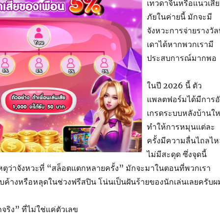
เทวดาจีนหรือแนวเสี่ย
ภัยในค่ายนี้ มักจะมี
จังหวะการจ่ายรางวัลท
เดาได้หากพวกเรามี
ประสบการณ์มากพอ
ในปี 2026 นี้ ตัว
แพลตฟอร์มได้มีการอ
เกรดระบบหลังบ้านให
ทำให้การหมุนแต่ละ
ครั้งมีความลื่นไถลไ
ไม่มีสะดุด ซึ่งจุดนี้
ตุว่าจังหวะที่ “สล็อตแตกหลายครั้ง” มักจะมาในตอนที่พวกเรา
บค้างหรือหลุดในช่วงฟรีสปิน โน่นเป็นฝันร้ายของนักเล่นเลยครับผ
ิง” ที่ไม่ใช่แค่ตัวเลข