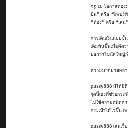
กฎ 10 โอกาสทอง: 
ปิน” หรือ “ฟีพบร์
“ห้อง” หรือ “เลน”
การเดินเงินแบบขั้
เดิมพันขึ้นเมื่อคิ
บอกว่าโบนัสใหญ่ก
ความมากมายหลาย
pussy888 มิได้มีดี
จุดนี้เองที่ช่วยกร
ไปใช้ความถนัดความ
กระเป๋าได้ไวขึ้น 
pussy888 เล่นเว็บ