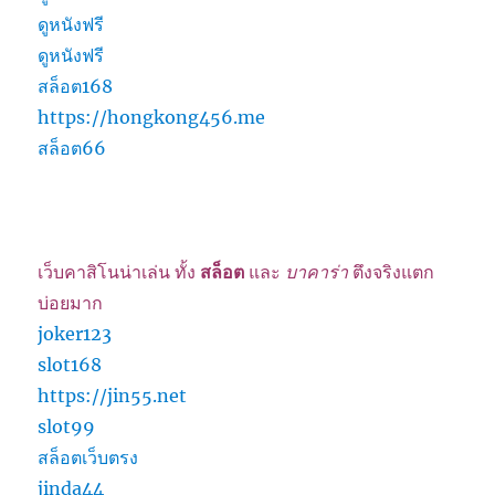
ดูหนังฟรี
ดูหนังฟรี
สล็อต168
https://hongkong456.me
สล็อต66
เว็บคาสิโนน่าเล่น ทั้ง
สล็อต
และ
บาคาร่า
ตึงจริงแตก
บ่อยมาก
joker123
slot168
https://jin55.net
slot99
สล็อตเว็บตรง
jinda44