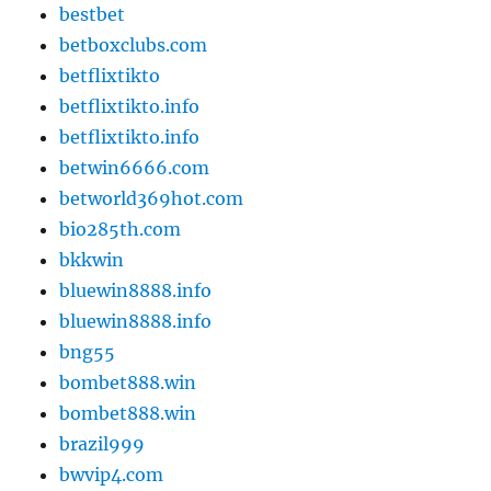
bestbet
betboxclubs.com
betflixtikto
betflixtikto.info
betflixtikto.info
betwin6666.com
betworld369hot.com
bio285th.com
bkkwin
bluewin8888.info
bluewin8888.info
bng55
bombet888.win
bombet888.win
brazil999
bwvip4.com