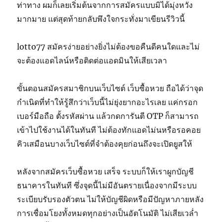
ท่าทาง ผมก็เลยเริ่มต้นจากการสมัครแบบมิได้มุ่งหวัง
มากมาย แต่สุดท้ายกลับพึงใจกระทั่งมาเขียนรีวิวนี้
lotto77 สมัครง่ายอย่างยิ่งไม่ต้องขอคืนดีคนใดและไม่
จะต้องแอดไลน์หรือติดต่อแอดมินให้เสียเวลา
ขั้นตอนสมัครสมาชิกบนเว็บไซต์ เว็บซื้อหวย ถือได้ว่าจุด
กำเนิดที่ทำให้รู้สึกว่าเว็บนี้ไม่ยุ่งยากอะไรเลย แค่กรอก
เบอร์มือถือ ตั้งรหัสผ่าน แล้วกดการันตี OTP ก็สามารถ
เข้าไปใช้งานได้ในทันที ไม่ต้องทักแอดไม่นหรือรอคอย
คิวเสมือนบางเว็บไซต์ที่จำต้องคุยก่อนถึงจะเปิดยูสให้
หลังจากสมัครเว็บซื้อหวย เสร็จ ระบบก็ให้เราผูกบัญชี
ธนาคารในทันที ซึ่งจุดนี้ไม่มีอันตรายเนื่องจากมีระบบ
ระเบียบรับรองตัวตน ไม่ให้บัญชีผิดหรือมีปัญหาภายหลัง
การเชื่อมโยงทั้งหมดทุกอย่างเป็นอัตโนมัติ ไม่เสียเวล่ำ