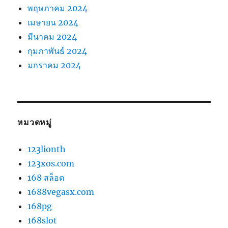
พฤษภาคม 2024
เมษายน 2024
มีนาคม 2024
กุมภาพันธ์ 2024
มกราคม 2024
หมวดหมู่
123lionth
123xos.com
168 สล็อต
1688vegasx.com
168pg
168slot