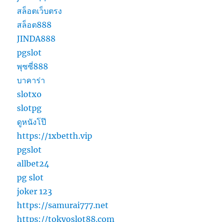
สล็อตเว็บตรง
สล็อต888
JINDA888
pgslot
พุซซี่888
บาคาร่า
slotxo
slotpg
ดูหนังโป๊
https://1xbetth.vip
pgslot
allbet24
pg slot
joker 123
https://samurai777.net
https://tokyoslot88.com