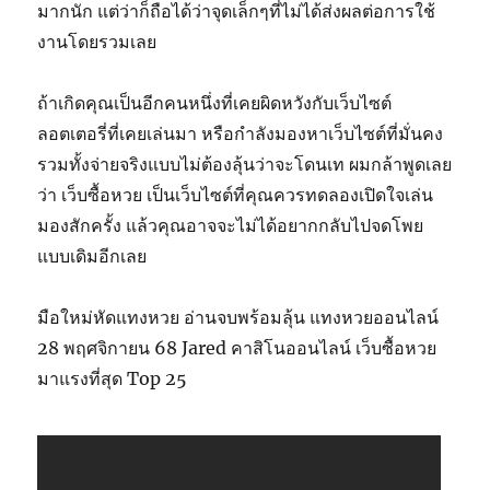
มากนัก แต่ว่าก็ถือได้ว่าจุดเล็กๆที่ไม่ได้ส่งผลต่อการใช้
งานโดยรวมเลย
ถ้าเกิดคุณเป็นอีกคนหนึ่งที่เคยผิดหวังกับเว็บไซต์
ลอตเตอรี่ที่เคยเล่นมา หรือกำลังมองหาเว็บไซต์ที่มั่นคง
รวมทั้งจ่ายจริงแบบไม่ต้องลุ้นว่าจะโดนเท ผมกล้าพูดเลย
ว่า เว็บซื้อหวย เป็นเว็บไซต์ที่คุณควรทดลองเปิดใจเล่น
มองสักครั้ง แล้วคุณอาจจะไม่ได้อยากกลับไปจดโพย
แบบเดิมอีกเลย
มือใหม่หัดแทงหวย อ่านจบพร้อมลุ้น แทงหวยออนไลน์
28 พฤศจิกายน 68 Jared คาสิโนออนไลน์ เว็บซื้อหวย
มาแรงที่สุด Top 25