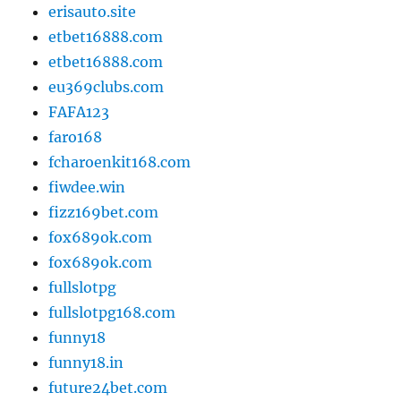
erisauto.site
etbet16888.com
etbet16888.com
eu369clubs.com
FAFA123
faro168
fcharoenkit168.com
fiwdee.win
fizz169bet.com
fox689ok.com
fox689ok.com
fullslotpg
fullslotpg168.com
funny18
funny18.in
future24bet.com