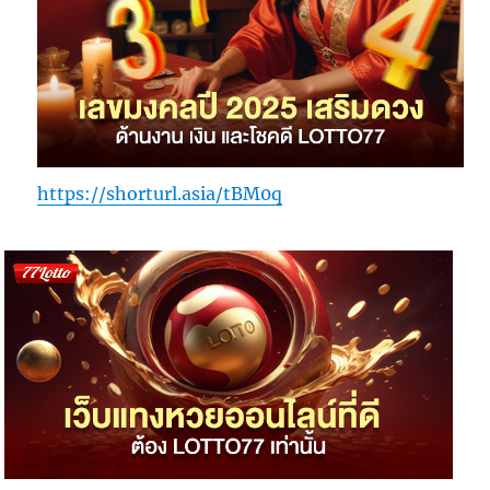
https://shorturl.asia/tBM0q