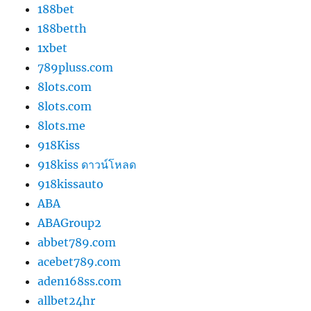
188bet
188betth
1xbet
789pluss.com
8lots.com
8lots.com
8lots.me
918Kiss
918kiss ดาวน์โหลด
918kissauto
ABA
ABAGroup2
abbet789.com
acebet789.com
aden168ss.com
allbet24hr