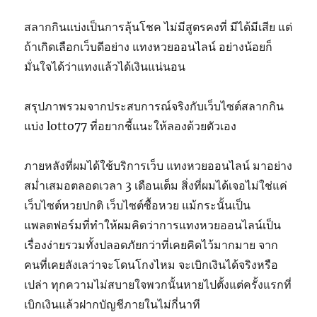
สลากกินแบ่งเป็นการลุ้นโชค ไม่มีสูตรคงที่ มีได้มีเสีย แต่
ถ้าเกิดเลือกเว็บดีอย่าง แทงหวยออนไลน์ อย่างน้อยก็
มั่นใจได้ว่าแทงแล้วได้เงินแน่นอน
สรุปภาพรวมจากประสบการณ์จริงกับเว็บไซต์สลากกิน
แบ่ง lotto77 ที่อยากชี้แนะให้ลองด้วยตัวเอง
ภายหลังที่ผมได้ใช้บริการเว็บ แทงหวยออนไลน์ มาอย่าง
สม่ำเสมอตลอดเวลา 3 เดือนเต็ม สิ่งที่ผมได้เจอไม่ใช่แค่
เว็บไซต์หวยปกติ เว็บไซต์ซื้อหวย แม้กระนั้นเป็น
แพลตฟอร์มที่ทำให้ผมคิดว่าการแทงหวยออนไลน์เป็น
เรื่องง่ายรวมทั้งปลอดภัยกว่าที่เคยคิดไว้มากมาย จาก
คนที่เคยลังเลว่าจะโดนโกงไหม จะเบิกเงินได้จริงหรือ
เปล่า ทุกความไม่สบายใจพวกนั้นหายไปตั้งแต่ครั้งแรกที่
เบิกเงินแล้วฝากบัญชีภายในไม่กี่นาที