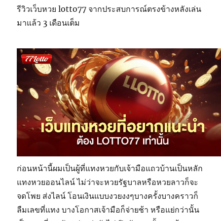
รีวิวเว็บหวย lotto77 จากประสบการณ์ตรงข้างหลังเล่น
มาแล้ว 3 เดือนเต็ม
ก่อนหน้านี้ผมเป็นผู้ที่แทงหวยกับเจ้ามือแถวบ้านเป็นหลัก
แทงหวยออนไลน์ ไม่ว่าจะหวยรัฐบาลหรือหวยลาวก็จะ
จดโพย ส่งไลน์ โอนเงินแบบงวยงงๆบางครั้งบางคราวก็
ลืมเลขที่แทง บางโอกาสเจ้ามือก็จ่ายช้า หรือแย่กว่านั้น