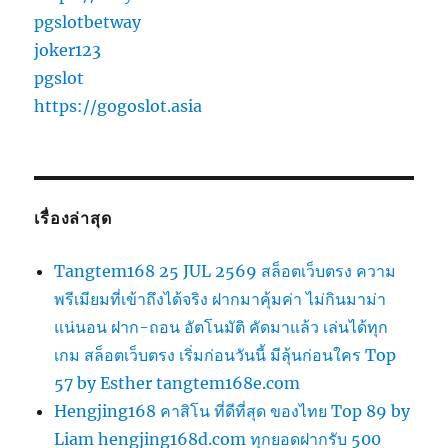
pgslotbetway
joker123
pgslot
https://gogoslot.asia
เรื่องล่าสุด
Tangtem168 25 JUL 2569 สล็อตเว็บตรง ความ
พรีเมียมที่เข้าถึงได้จริง ฝากมาคุ้มค่า ไม่กินมาม่า
แน่นอน ฝาก-ถอน อัตโนมัติ คัดมาแล้ว เล่นได้ทุก
เกม สล็อตเว็บตรง เริ่มก่อนวันนี้ มีลุ้นก่อนใคร Top
57 by Esther tangtem168e.com
Hengjing168 คาสิโน ที่ดีที่สุด ของไทย Top 89 by
Liam hengjing168d.com ทุกยอดฝากรับ 500